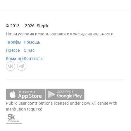
© 2013 — 2026. Stepik
Наши условия
использования
и
конфиденциальности
Тарифы
Помощь
Прессе
О нас
Команда
Контакты
Public user contributions licensed under
cc-wiki
license with
attribution required