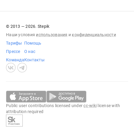
© 2013 — 2026. Stepik
Наши условия
использования
и
конфиденциальности
Тарифы
Помощь
Прессе
О нас
Команда
Контакты
Public user contributions licensed under
cc-wiki
license with
attribution required