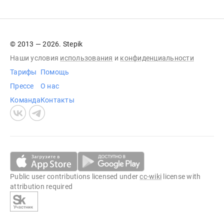
© 2013 — 2026. Stepik
Наши условия
использования
и
конфиденциальности
Тарифы
Помощь
Прессе
О нас
Команда
Контакты
Public user contributions licensed under
cc-wiki
license with
attribution required