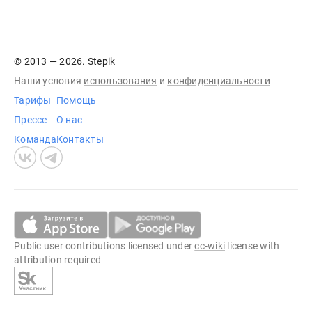
© 2013 — 2026. Stepik
Наши условия
использования
и
конфиденциальности
Тарифы
Помощь
Прессе
О нас
Команда
Контакты
Public user contributions licensed under
cc-wiki
license with
attribution required