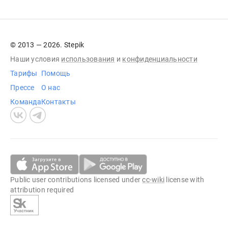
© 2013 — 2026. Stepik
Наши условия
использования
и
конфиденциальности
Тарифы
Помощь
Прессе
О нас
Команда
Контакты
Public user contributions licensed under
cc-wiki
license with
attribution required