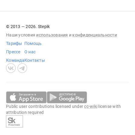
© 2013 — 2026. Stepik
Наши условия
использования
и
конфиденциальности
Тарифы
Помощь
Прессе
О нас
Команда
Контакты
Public user contributions licensed under
cc-wiki
license with
attribution required