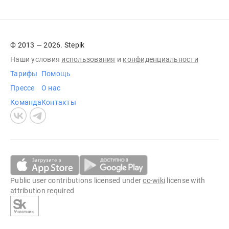
© 2013 — 2026. Stepik
Наши условия
использования
и
конфиденциальности
Тарифы
Помощь
Прессе
О нас
Команда
Контакты
Public user contributions licensed under
cc-wiki
license with
attribution required