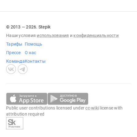
© 2013 — 2026. Stepik
Наши условия
использования
и
конфиденциальности
Тарифы
Помощь
Прессе
О нас
Команда
Контакты
Public user contributions licensed under
cc-wiki
license with
attribution required