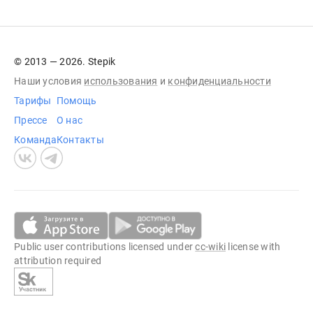
© 2013 — 2026. Stepik
Наши условия
использования
и
конфиденциальности
Тарифы
Помощь
Прессе
О нас
Команда
Контакты
Public user contributions licensed under
cc-wiki
license with
attribution required