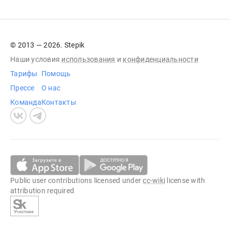
© 2013 — 2026. Stepik
Наши условия
использования
и
конфиденциальности
Тарифы
Помощь
Прессе
О нас
Команда
Контакты
Public user contributions licensed under
cc-wiki
license with
attribution required