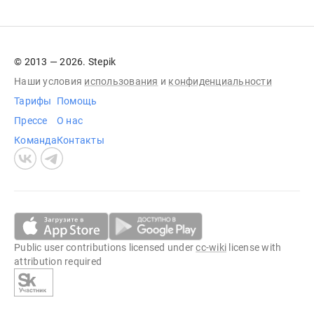
© 2013 — 2026. Stepik
Наши условия
использования
и
конфиденциальности
Тарифы
Помощь
Прессе
О нас
Команда
Контакты
Public user contributions licensed under
cc-wiki
license with
attribution required