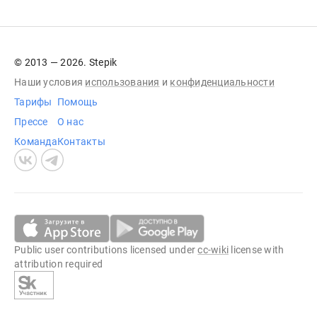
© 2013 — 2026. Stepik
Наши условия
использования
и
конфиденциальности
Тарифы
Помощь
Прессе
О нас
Команда
Контакты
Public user contributions licensed under
cc-wiki
license with
attribution required