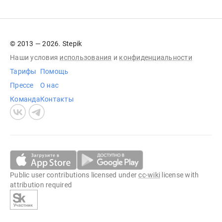
© 2013 — 2026. Stepik
Наши условия
использования
и
конфиденциальности
Тарифы
Помощь
Прессе
О нас
Команда
Контакты
Public user contributions licensed under
cc-wiki
license with
attribution required