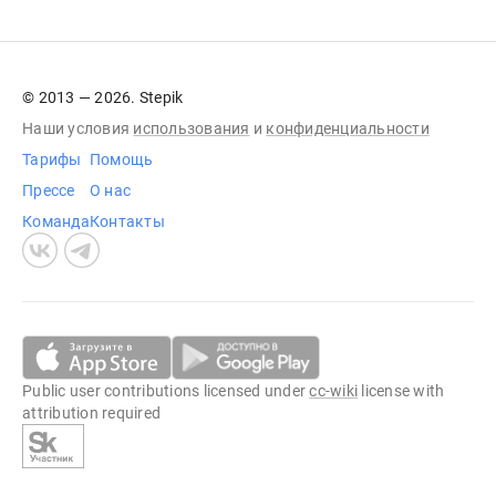
© 2013 — 2026. Stepik
Наши условия
использования
и
конфиденциальности
Тарифы
Помощь
Прессе
О нас
Команда
Контакты
Public user contributions licensed under
cc-wiki
license with
attribution required