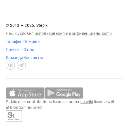
© 2013 — 2026. Stepik
Наши условия
использования
и
конфиденциальности
Тарифы
Помощь
Прессе
О нас
Команда
Контакты
Public user contributions licensed under
cc-wiki
license with
attribution required