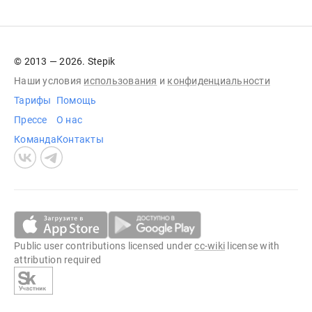
© 2013 — 2026. Stepik
Наши условия
использования
и
конфиденциальности
Тарифы
Помощь
Прессе
О нас
Команда
Контакты
Public user contributions licensed under
cc-wiki
license with
attribution required