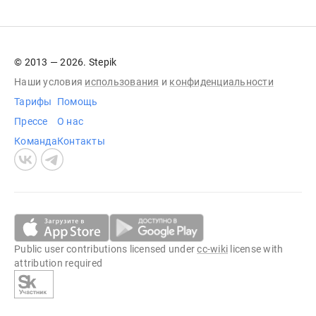
© 2013 — 2026. Stepik
Наши условия
использования
и
конфиденциальности
Тарифы
Помощь
Прессе
О нас
Команда
Контакты
Public user contributions licensed under
cc-wiki
license with
attribution required