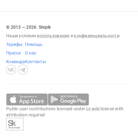
© 2013 — 2026. Stepik
Наши условия
использования
и
конфиденциальности
Тарифы
Помощь
Прессе
О нас
Команда
Контакты
Public user contributions licensed under
cc-wiki
license with
attribution required