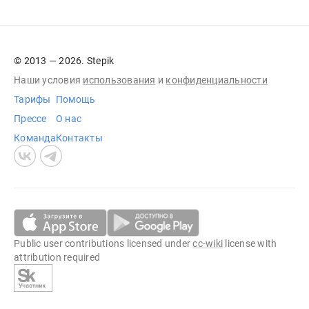
© 2013 — 2026. Stepik
Наши условия
использования
и
конфиденциальности
Тарифы
Помощь
Прессе
О нас
Команда
Контакты
Public user contributions licensed under
cc-wiki
license with
attribution required