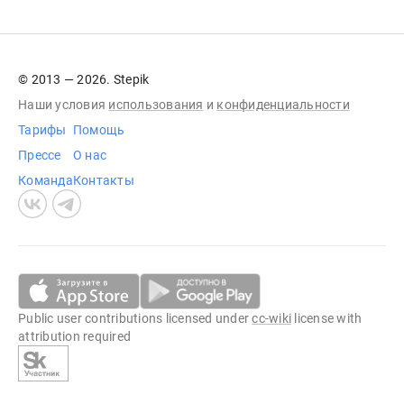
© 2013 — 2026. Stepik
Наши условия
использования
и
конфиденциальности
Тарифы
Помощь
Прессе
О нас
Команда
Контакты
Public user contributions licensed under
cc-wiki
license with
attribution required