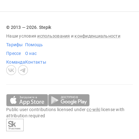
© 2013 — 2026. Stepik
Наши условия
использования
и
конфиденциальности
Тарифы
Помощь
Прессе
О нас
Команда
Контакты
Public user contributions licensed under
cc-wiki
license with
attribution required