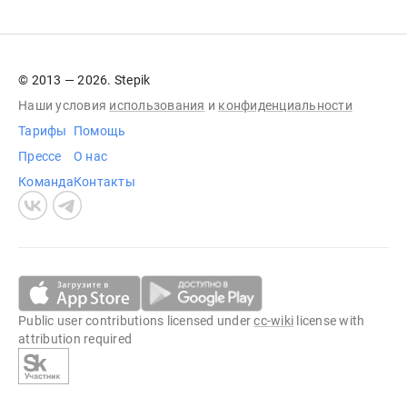
© 2013 — 2026. Stepik
Наши условия
использования
и
конфиденциальности
Тарифы
Помощь
Прессе
О нас
Команда
Контакты
Public user contributions licensed under
cc-wiki
license with
attribution required