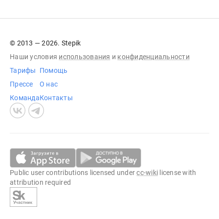
© 2013 — 2026. Stepik
Наши условия
использования
и
конфиденциальности
Тарифы
Помощь
Прессе
О нас
Команда
Контакты
Public user contributions licensed under
cc-wiki
license with
attribution required