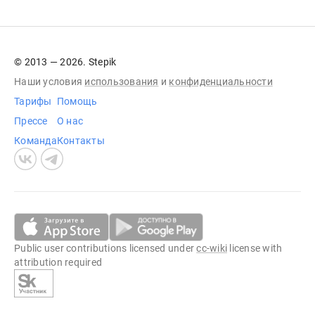
© 2013 — 2026. Stepik
Наши условия
использования
и
конфиденциальности
Тарифы
Помощь
Прессе
О нас
Команда
Контакты
Public user contributions licensed under
cc-wiki
license with
attribution required