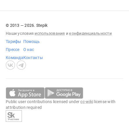
© 2013 — 2026. Stepik
Наши условия
использования
и
конфиденциальности
Тарифы
Помощь
Прессе
О нас
Команда
Контакты
Public user contributions licensed under
cc-wiki
license with
attribution required