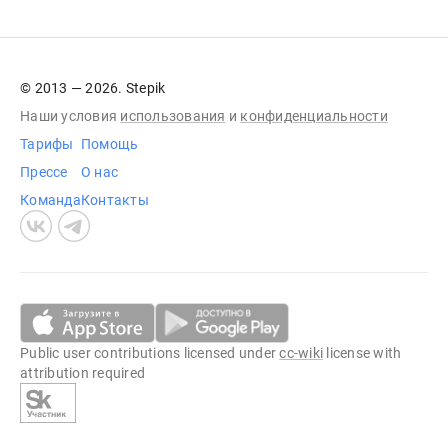
© 2013 — 2026. Stepik
Наши условия
использования
и
конфиденциальности
Тарифы
Помощь
Прессе
О нас
Команда
Контакты
Public user contributions licensed under
cc-wiki
license with
attribution required