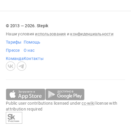
© 2013 — 2026. Stepik
Наши условия
использования
и
конфиденциальности
Тарифы
Помощь
Прессе
О нас
Команда
Контакты
Public user contributions licensed under
cc-wiki
license with
attribution required