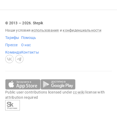
© 2013 — 2026. Stepik
Наши условия
использования
и
конфиденциальности
Тарифы
Помощь
Прессе
О нас
Команда
Контакты
Public user contributions licensed under
cc-wiki
license with
attribution required