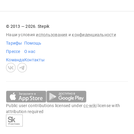
© 2013 — 2026. Stepik
Наши условия
использования
и
конфиденциальности
Тарифы
Помощь
Прессе
О нас
Команда
Контакты
Public user contributions licensed under
cc-wiki
license with
attribution required