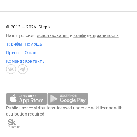
© 2013 — 2026. Stepik
Наши условия
использования
и
конфиденциальности
Тарифы
Помощь
Прессе
О нас
Команда
Контакты
Public user contributions licensed under
cc-wiki
license with
attribution required