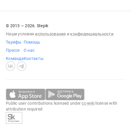
© 2013 — 2026. Stepik
Наши условия
использования
и
конфиденциальности
Тарифы
Помощь
Прессе
О нас
Команда
Контакты
Public user contributions licensed under
cc-wiki
license with
attribution required