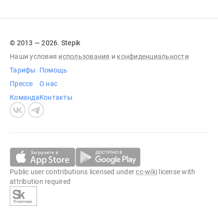
© 2013 — 2026. Stepik
Наши условия
использования
и
конфиденциальности
Тарифы
Помощь
Прессе
О нас
Команда
Контакты
Public user contributions licensed under
cc-wiki
license with
attribution required