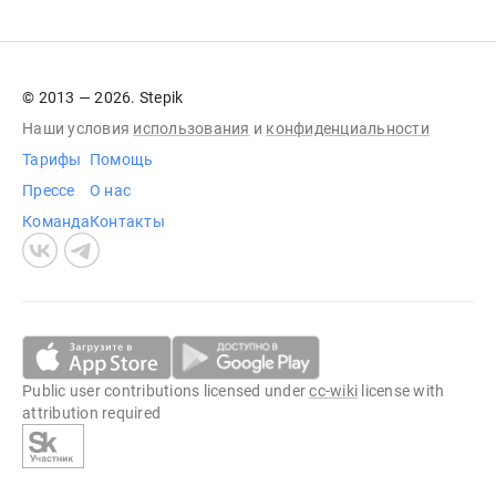
© 2013 — 2026. Stepik
Наши условия
использования
и
конфиденциальности
Тарифы
Помощь
Прессе
О нас
Команда
Контакты
Public user contributions licensed under
cc-wiki
license with
attribution required