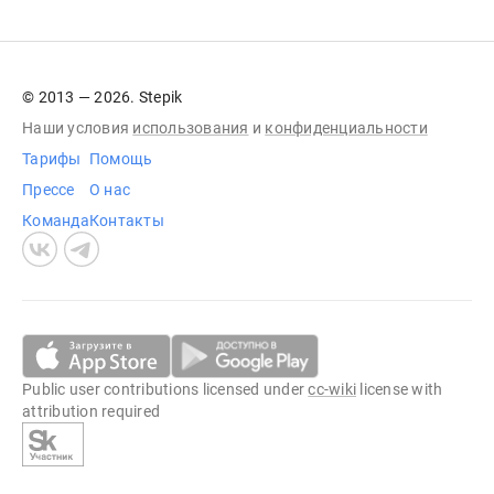
© 2013 — 2026. Stepik
Наши условия
использования
и
конфиденциальности
Тарифы
Помощь
Прессе
О нас
Команда
Контакты
Public user contributions licensed under
cc-wiki
license with
attribution required