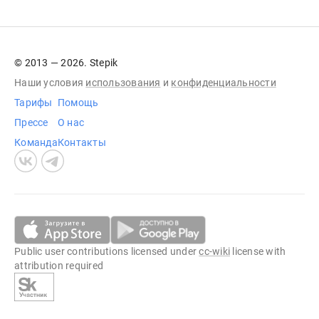
© 2013 — 2026. Stepik
Наши условия
использования
и
конфиденциальности
Тарифы
Помощь
Прессе
О нас
Команда
Контакты
Public user contributions licensed under
cc-wiki
license with
attribution required