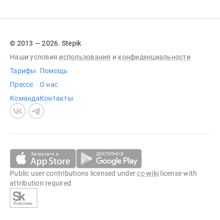
© 2013 — 2026. Stepik
Наши условия
использования
и
конфиденциальности
Тарифы
Помощь
Прессе
О нас
Команда
Контакты
Public user contributions licensed under
cc-wiki
license with
attribution required