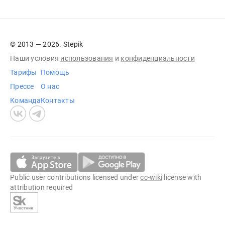
© 2013 — 2026. Stepik
Наши условия
использования
и
конфиденциальности
Тарифы
Помощь
Прессе
О нас
Команда
Контакты
Public user contributions licensed under
cc-wiki
license with
attribution required