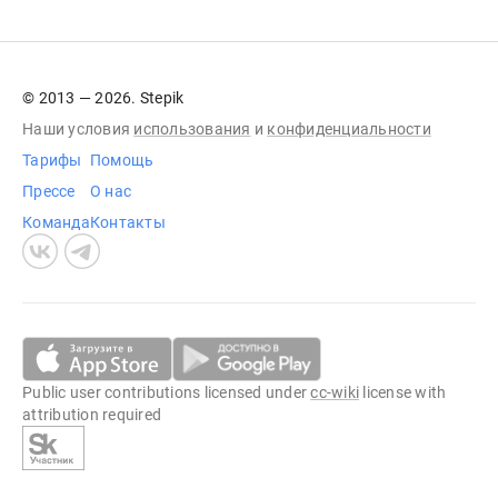
© 2013 — 2026. Stepik
Наши условия
использования
и
конфиденциальности
Тарифы
Помощь
Прессе
О нас
Команда
Контакты
Public user contributions licensed under
cc-wiki
license with
attribution required