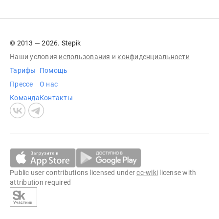
© 2013 — 2026. Stepik
Наши условия
использования
и
конфиденциальности
Тарифы
Помощь
Прессе
О нас
Команда
Контакты
Public user contributions licensed under
cc-wiki
license with
attribution required