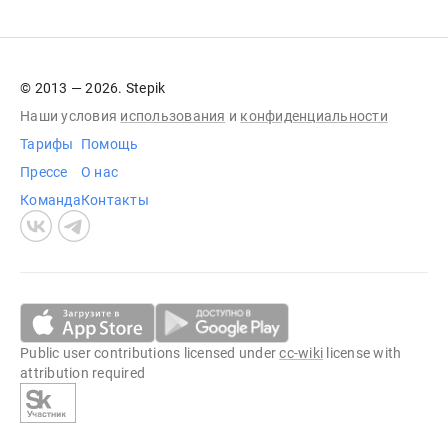
© 2013 — 2026. Stepik
Наши условия
использования
и
конфиденциальности
Тарифы
Помощь
Прессе
О нас
Команда
Контакты
Public user contributions licensed under
cc-wiki
license with
attribution required