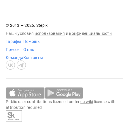
© 2013 — 2026. Stepik
Наши условия
использования
и
конфиденциальности
Тарифы
Помощь
Прессе
О нас
Команда
Контакты
Public user contributions licensed under
cc-wiki
license with
attribution required