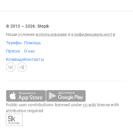
© 2013 — 2026. Stepik
Наши условия
использования
и
конфиденциальности
Тарифы
Помощь
Прессе
О нас
Команда
Контакты
Public user contributions licensed under
cc-wiki
license with
attribution required