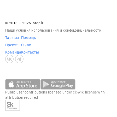
© 2013 — 2026. Stepik
Наши условия
использования
и
конфиденциальности
Тарифы
Помощь
Прессе
О нас
Команда
Контакты
Public user contributions licensed under
cc-wiki
license with
attribution required