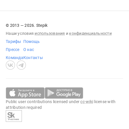
© 2013 — 2026. Stepik
Наши условия
использования
и
конфиденциальности
Тарифы
Помощь
Прессе
О нас
Команда
Контакты
Public user contributions licensed under
cc-wiki
license with
attribution required