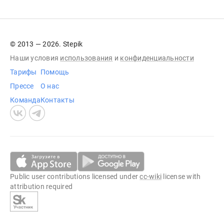
© 2013 — 2026. Stepik
Наши условия
использования
и
конфиденциальности
Тарифы
Помощь
Прессе
О нас
Команда
Контакты
Public user contributions licensed under
cc-wiki
license with
attribution required