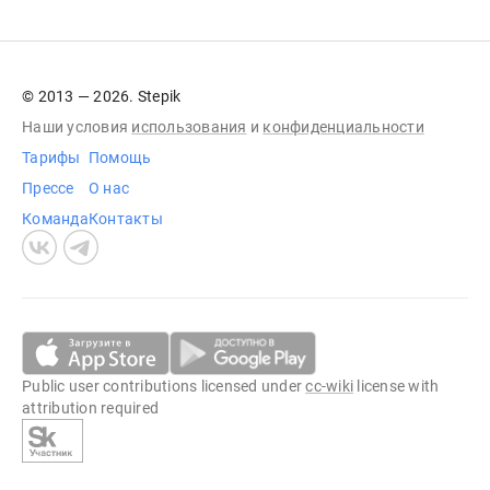
© 2013 — 2026. Stepik
Наши условия
использования
и
конфиденциальности
Тарифы
Помощь
Прессе
О нас
Команда
Контакты
Public user contributions licensed under
cc-wiki
license with
attribution required