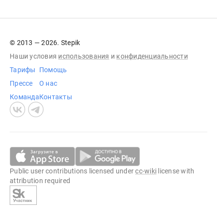
© 2013 — 2026. Stepik
Наши условия
использования
и
конфиденциальности
Тарифы
Помощь
Прессе
О нас
Команда
Контакты
Public user contributions licensed under
cc-wiki
license with
attribution required