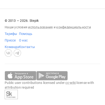
© 2013 — 2026. Stepik
Наши условия
использования
и
конфиденциальности
Тарифы
Помощь
Прессе
О нас
Команда
Контакты
Public user contributions licensed under
cc-wiki
license with
attribution required