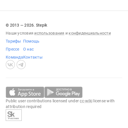
© 2013 — 2026. Stepik
Наши условия
использования
и
конфиденциальности
Тарифы
Помощь
Прессе
О нас
Команда
Контакты
Public user contributions licensed under
cc-wiki
license with
attribution required