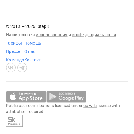
© 2013 — 2026. Stepik
Наши условия
использования
и
конфиденциальности
Тарифы
Помощь
Прессе
О нас
Команда
Контакты
Public user contributions licensed under
cc-wiki
license with
attribution required